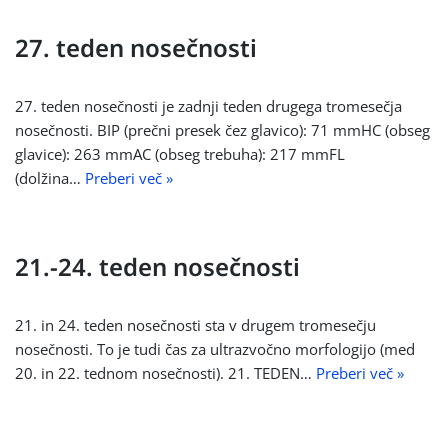
27. teden nosečnosti
27. teden nosečnosti je zadnji teden drugega tromesečja
nosečnosti. BIP (prečni presek čez glavico): 71 mmHC (obseg
glavice): 263 mmAC (obseg trebuha): 217 mmFL
(dolžina…
Preberi več »
21.-24. teden nosečnosti
21. in 24. teden nosečnosti sta v drugem tromesečju
nosečnosti. To je tudi čas za ultrazvočno morfologijo (med
20. in 22. tednom nosečnosti). 21. TEDEN…
Preberi več »