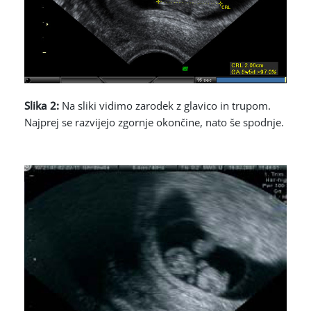
Slika 2:
Na sliki vidimo zarodek z glavico in trupom.
Najprej se razvijejo zgornje okončine, nato še spodnje.