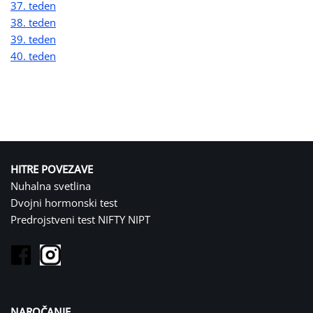
37. teden
38. teden
39. teden
40. teden
HITRE POVEZAVE
Nuhalna svetlina
Dvojni hormonski test
Predrojstveni test NIFTY NIPT
NAROČANJE