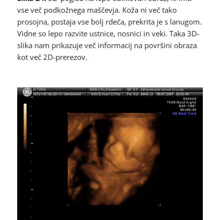
vse več podkožnega maščevja. Koža ni več tako
prosojna, postaja vse bolj rdeča, prekrita je s lanugom.
Vidne so lepo razvite ustnice, nosnici in veki. Taka 3D-
slika nam prikazuje več informacij na površini obraza
kot več 2D-prerezov.