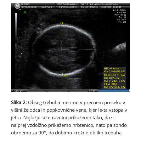
Slika 2:
Obseg trebuha merimo v prečnem preseku v
višini želodca in popkovnične vene, kjer le-ta vstopa v
jetra. Najlažje si to ravnini prikažemo tako, da si
najprej vzdolžno prikažemo hrbtenico, nato pa sondo
obrnemo za 90°, da dobimo krožno obliko trebuha.