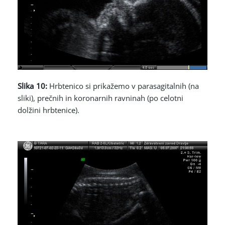
Slika 10:
Hrbtenico si prikažemo v parasagitalnih (na
sliki), prečnih in koronarnih ravninah (po celotni
dolžini hrbtenice).