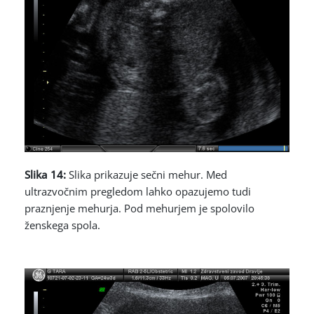
Slika 14:
Slika prikazuje sečni mehur. Med
ultrazvočnim pregledom lahko opazujemo tudi
praznjenje mehurja. Pod mehurjem je spolovilo
ženskega spola.