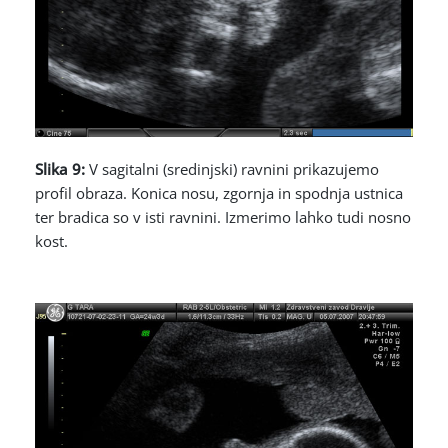
Slika 9:
V sagitalni (sredinjski) ravnini prikazujemo
profil obraza. Konica nosu, zgornja in spodnja ustnica
ter bradica so v isti ravnini. Izmerimo lahko tudi nosno
kost.