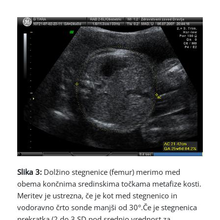
Slika 3:
Dolžino stegnenice (femur) merimo med
obema končnima sredinskima točkama metafize kosti.
Meritev je ustrezna, če je kot med stegnenico in
vodoravno črto sonde manjši od 30°.Če je stegnenica
prekratka (2 do 3 SD pod srednjo vrednost za