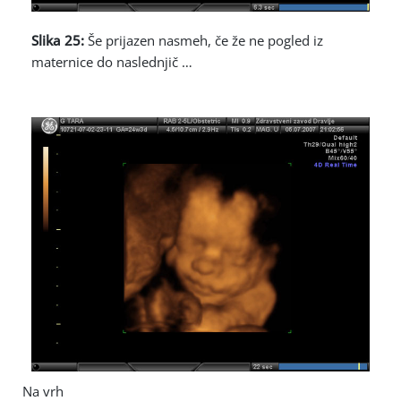
Slika 25:
Še prijazen nasmeh, če že ne pogled iz
maternice do naslednjič …
Na vrh