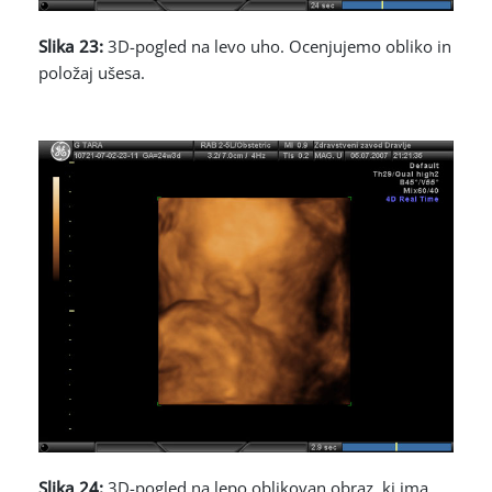
Slika 23:
3D-pogled na levo uho. Ocenjujemo obliko in
položaj ušesa.
Slika 24:
3D-pogled na lepo oblikovan obraz, ki ima