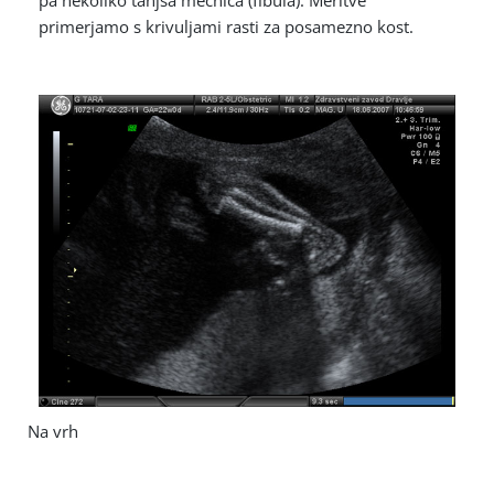
primerjamo s krivuljami rasti za posamezno kost.
Na vrh