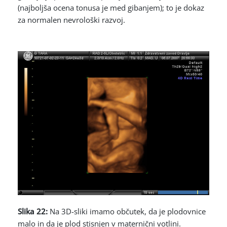
(najboljša ocena tonusa je med gibanjem); to je dokaz
za normalen nevrološki razvoj.
Slika 22:
Na 3D-sliki imamo občutek, da je plodovnice
malo in da je plod stisnjen v maternični votlini.