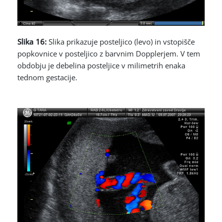
Slika 16:
Slika prikazuje posteljico (levo) in vstopišče
popkovnice v posteljico z barvnim Dopplerjem. V tem
obdobju je debelina posteljice v milimetrih enaka
tednom gestacije.