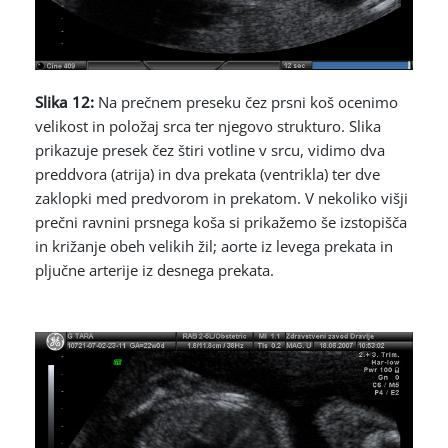
Slika 12:
Na prečnem preseku čez prsni koš ocenimo
velikost in položaj srca ter njegovo strukturo. Slika
prikazuje presek čez štiri votline v srcu, vidimo dva
preddvora (atrija) in dva prekata (ventrikla) ter dve
zaklopki med predvorom in prekatom. V nekoliko višji
prečni ravnini prsnega koša si prikažemo še izstopišča
in križanje obeh velikih žil; aorte iz levega prekata in
pljučne arterije iz desnega prekata.