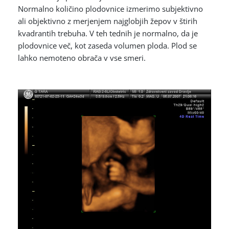
Normalno količino plodovnice izmerimo subjektivno
ali objektivno z merjenjem najglobjih žepov v štirih
kvadrantih trebuha. V teh tednih je normalno, da je
plodovnice več, kot zaseda volumen ploda. Plod se
lahko nemoteno obrača v vse smeri.