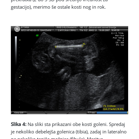
gestacijo), merimo še ostale kosti nog in rok.
Slika 4:
Na sliki sta prikazani obe kosti goleni. Spredaj
je nekoliko debelejša golenica (tibia), zadaj in lateralno
pa nekoliko tanjša mečnica (fibula). Meritve