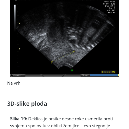
Na vrh
3D-slike ploda
Slika 19:
Deklica je prstke desne roke usmerila proti
svojemu spolovilu v obliki žemljice. Levo stegno je