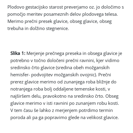
Plodovo gestacijsko starost preverjamo oz. jo določimo s
pomočjo meritev posameznih delov plodovega telesa.
Merimo prečni presek glavice, obseg glavice, obseg
trebuha in dolžino stegnenice.
Slika 1:
Merjenje prečnega preseka in obsega glavice je
potrebno v točno določeni prečni ravnini, kjer vidimo
sredinsko črto glavice (sredina obeh možganskih
hemisfer- podvojitev možganskih ovojnic). Prečni
prerez glavice merimo od zunanjega roba bližnje do
notranjega roba bolj oddaljene temenske kosti, v
najširšem delu, pravokotno na sredinsko črto. Obseg
glavice merimo v isti ravnini po zunanjem robu kosti.
V tem času še lahko z merjenjem potrdimo termin
poroda ali pa ga popravimo glede na velikost glavice.