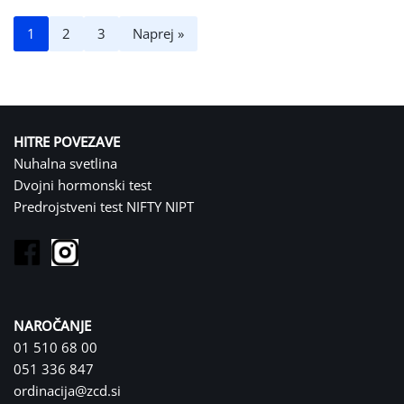
1
2
3
Naprej »
HITRE POVEZAVE
Nuhalna svetlina
Dvojni hormonski test
Predrojstveni test NIFTY NIPT
NAROČANJE
01 510 68 00
051 336 847
ordinacija@zcd.si