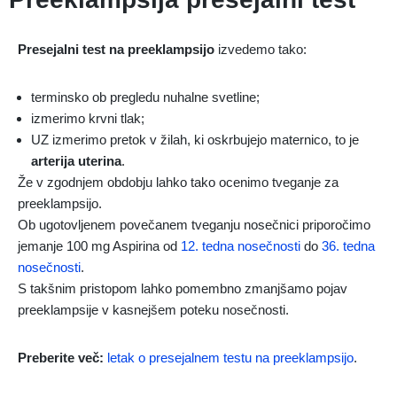
Presejalni test na preeklampsijo
izvedemo tako:
terminsko ob pregledu nuhalne svetline;
izmerimo krvni tlak;
UZ izmerimo pretok v žilah, ki oskrbujejo maternico, to je
arterija uterina
.
Že v zgodnjem obdobju lahko tako ocenimo tveganje za
preeklampsijo.
Ob ugotovljenem povečanem tveganju nosečnici priporočimo
jemanje 100 mg Aspirina od
12. tedna nosečnosti
do
36. tedna
nosečnosti
.
S takšnim pristopom lahko pomembno zmanjšamo pojav
preeklampsije v kasnejšem poteku nosečnosti.
Preberite več:
letak o presejalnem testu na preeklampsijo
.