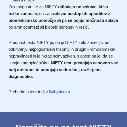
Zelo pogosto se za NIFTY
odločajo nosečnice, ki so
težko zanosile
, so zanosile
po postopkih oploditev z
biomedicinsko pomočjo
ali pa
se bojijo možnosti splava
po amniocentezi ali biopsiji horionskih resic.
Prednost testa NIFTY je, da je NIFTY zelo zanesljiv pri
odkrivanju najpogostejših trisomij in drugih kromosomskih
nepravilnosti in je hkrati neinvaziven, slabost pa je, da se
izvaja samoplačniško.
NIFTY testi postajajo cenovno vse
bolj dostopni in ponujajo vedno bolj razširjeno
diagnostiko.
Preberite o tem tudi v
Babybooku
.