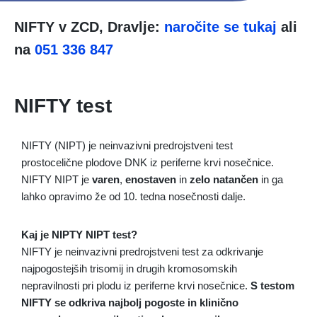
NIFTY v ZCD, Dravlje:
naročite se tukaj
ali
na
051 336 847
NIFTY test
NIFTY (NIPT) je neinvazivni predrojstveni test
prostocelične plodove DNK iz periferne krvi nosečnice.
NIFTY NIPT je
varen
,
enostaven
in
zelo natančen
in ga
lahko opravimo že od 10. tedna nosečnosti dalje.
Kaj je NIPTY NIPT test?
NIFTY je neinvazivni predrojstveni test za odkrivanje
najpogostejših trisomij in drugih kromosomskih
nepravilnosti pri plodu iz periferne krvi nosečnice.
S testom
NIFTY se odkriva najbolj pogoste in klinično