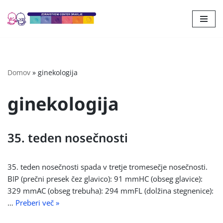
Skoči
na
vsebino
Domov
»
ginekologija
ginekologija
35. teden nosečnosti
35. teden nosečnosti spada v tretje tromesečje nosečnosti.
BIP (prečni presek čez glavico): 91 mmHC (obseg glavice):
329 mmAC (obseg trebuha): 294 mmFL (dolžina stegnenice):
…
Preberi več »