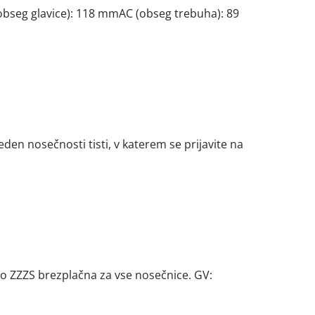
(obseg glavice): 118 mmAC (obseg trebuha): 89
en nosečnosti tisti, v katerem se prijavite na
ico ZZZS brezplačna za vse nosečnice. GV: