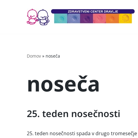
Skoči
na
vsebino
Domov
»
noseča
noseča
25. teden nosečnosti
25. teden nosečnosti spada v drugo tromesečje 