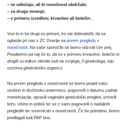
– se odločajo, ali bi nosečnost obdržale;
– za drugo mnenje;
– v primeru izcedkov, krvavitev ali bolečin
; .
Vse to in še drugi so primeri, ko ste dobrodošli, da se
oglasite pri nas v ZC Dravlje na
prvem pregledu v
nosečnosti
. Na vaše sporočilo se bomo odzvali čim prej.
Poudarimo pa naj še to, da se v primeru krvavitve, bolečin in
drugih izcedkov obrnite tudi na svojega_0 ginekologa_injo
oziroma ginekološko urgenco.
Na prvem pregledu v nosečnosti se bomo prejeli vašo
osebno in družinsko anamnezo, pogovorili o datumu zadnje
menstruacije, opravili vaginalni ginekološki pregled, izmerili
težo, višino in pritisk ter se z vami pogovorili o nadaljnih
pregledih ter smernicah v nosečnosti. Če bo potrebno, bomo
predlagali tudi PAP bris.