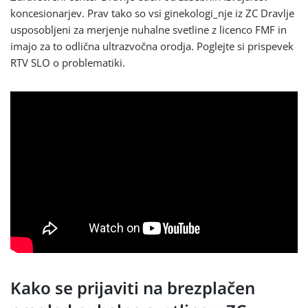
koncesionarjev. Prav tako so vsi ginekologi_nje iz ZC Dravlje
usposobljeni za merjenje nuhalne svetline z licenco FMF in
imajo za to odlična ultrazvočna orodja. Poglejte si prispevek
RTV SLO o problematiki.
Kako se prijaviti na brezplačen