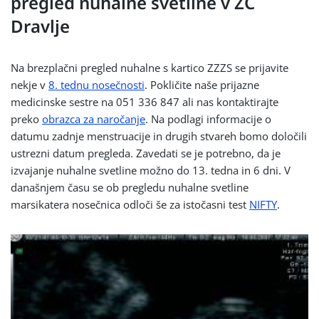
pregled nuhalne svetline v ZC
Dravlje
Na brezplačni pregled nuhalne s kartico ZZZS se prijavite
nekje v
8. tednu nosečnosti
. Pokličite naše prijazne
medicinske sestre na 051 336 847 ali nas kontaktirajte
preko
obrazca za naročanje
. Na podlagi informacije o
datumu zadnje menstruacije in drugih stvareh bomo določili
ustrezni datum pregleda. Zavedati se je potrebno, da je
izvajanje nuhalne svetline možno do 13. tedna in 6 dni. V
današnjem času se ob pregledu nuhalne svetline
marsikatera nosečnica odloči še za istočasni test
NIFTY
.