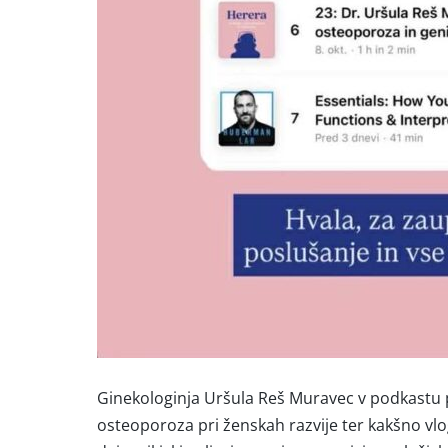
Ginekologinja Uršula Reš Muravec v podkastu po
osteoporoza pri ženskah razvije ter kakšno vlog