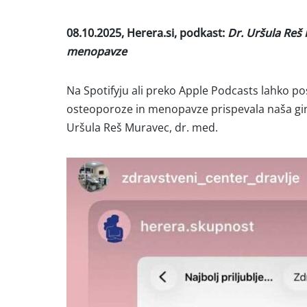
08.10.2025, Herera.si, podkast:
Dr. Uršula Reš
menopavze
Na Spotifyju ali preko Apple Podcasts lahko pos
osteoporoze in menopavze prispevala naša gin
Uršula Reš Muravec, dr. med.