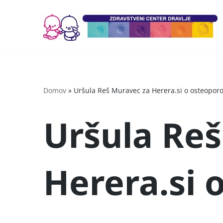
Skoči
na
vsebino
Domov
»
Uršula Reš Muravec za Herera.si o osteoporo
Uršula Re
Herera.si 