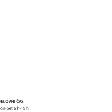
DELOVNI ČAS
on-pet 6 h-19 h