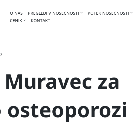
O NAS
PREGLEDI V NOSEČNOSTI
POTEK NOSEČNOSTI
CENIK
KONTAKT
zi
š Muravec za
o osteoporozi