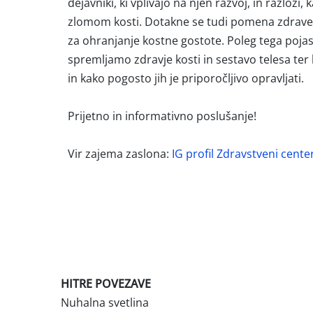
dejavniki, ki vplivajo na njen razvoj, in razlož
zlomom kosti. Dotakne se tudi pomena zdrave i
za ohranjanje kostne gostote. Poleg tega pojas
spremljamo zdravje kosti in sestavo telesa te
in kako pogosto jih je priporočljivo opravljati.
Prijetno in informativno poslušanje!
Vir zajema zaslona:
IG profil Zdravstveni cente
HITRE POVEZAVE
Nuhalna svetlina