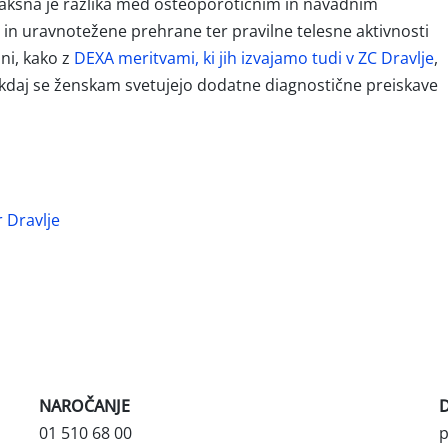
i, kakšna je razlika med osteoporotičnim in navadnim
n uravnotežene prehrane ter pravilne telesne aktivnosti
ni, kako z
DEXA meritvami, ki jih izvajamo tudi v ZC Dravlje
,
r kdaj se ženskam svetujejo dodatne diagnostične preiskave
r Dravlje
NAROČANJE
01 510 68 00
p