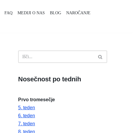
FAQ
MEDIJI O NAS
BLOG
NAROČANJE
Nosečnost po tednih
Prvo tromesečje
5. teden
6. teden
7. teden
8. teden