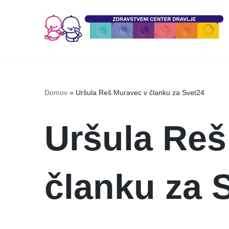
Skoči
na
vsebino
Domov
»
Uršula Reš Muravec v članku za Svet24
Uršula Reš
članku za 