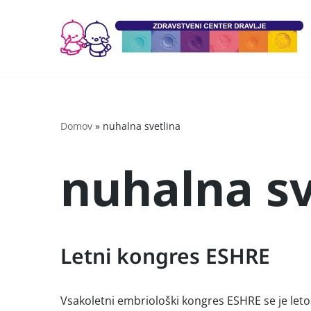
Skoči
na
vsebino
Domov
»
nuhalna svetlina
nuhalna sv
Letni kongres ESHRE
Vsakoletni embriološki kongres ESHRE se je letos 