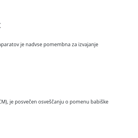
t
h aparatov je nadvse pomembna za izvajanje
ICM), je posvečen osveščanju o pomenu babiške