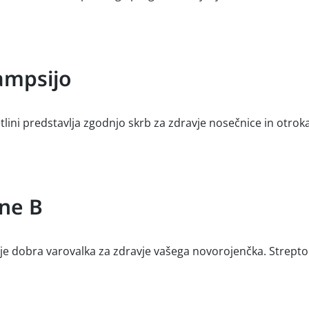
lampsijo
ni predstavlja zgodnjo skrb za zdravje nosečnice in otroka. M
ine B
B je dobra varovalka za zdravje vašega novorojenčka. Strept