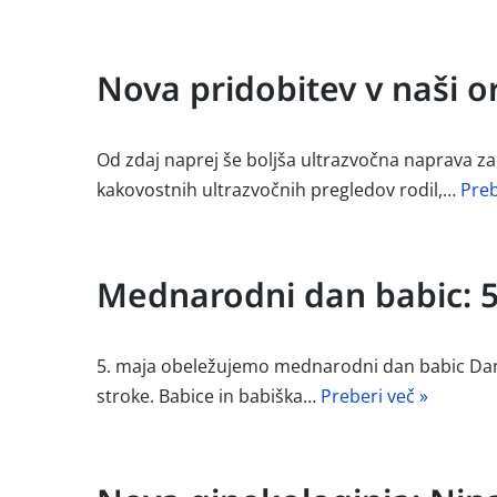
Nova pridobitev v naši or
Od zdaj naprej še boljša ultrazvočna naprava z
kakovostnih ultrazvočnih pregledov rodil,…
Preb
Mednarodni dan babic: 5
5. maja obeležujemo mednarodni dan babic Dan 
stroke. Babice in babiška…
Preberi več »