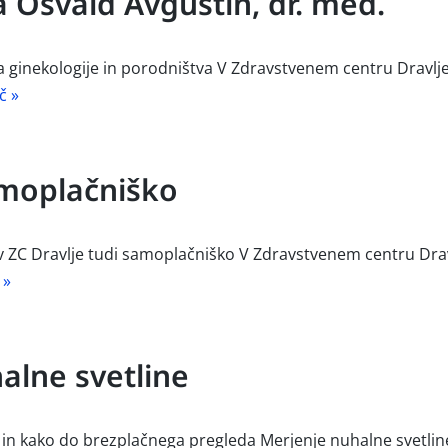
 Osvald Avguštin, dr. med.
a ginekologije in porodništva V Zdravstvenem centru Dravlje 
č »
amoplačniško
 v ZC Dravlje tudi samoplačniško V Zdravstvenem centru Drav
 »
alne svetline
 in kako do brezplačnega pregleda Merjenje nuhalne svetline