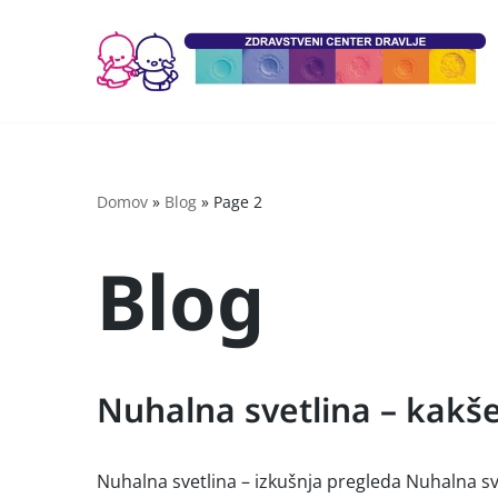
Skoči
na
vsebino
Domov
»
Blog
»
Page 2
Blog
Nuhalna svetlina – kakše
Nuhalna svetlina – izkušnja pregleda Nuhalna svet