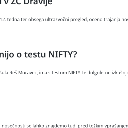
 v ZC Dravlje
 12. tedna ter obsega ultrazvočni pregled, oceno trajanja n
nijo o testu NIFTY?
šula Reš Muravec, ima s testom NIFTY že dolgoletne izkušnje.
tu nosečnosti se lahko znajdemo tudi pred težkim vprašanje